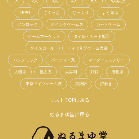
1人
2人
3人
4人
5人
6人以上
TRPG
さくっと
じっくり
よく遊ぶ
アンロック
オインクゲームズ
カードゲーム
ゲームマーケット
タイル・カード配置
ダイスロール
ドイツ年間ゲーム大賞
パンデミック
パーティー系
マーダーミステリー
人狼系
協力系
大喜利
対戦
感覚系
東京ドイツゲーム賞
英語版
謎解き
リストTOPに戻る
ぬるまゆ堂に戻る