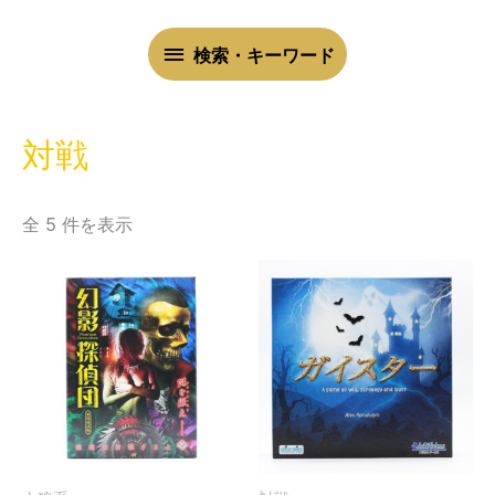
検
検索・キーワード
索・
キ
対戦
ー
全 5 件を表示
ワ
ー
ド