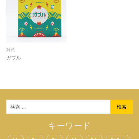
対戦
ガブル
検
検索
索
対
キーワード
象: