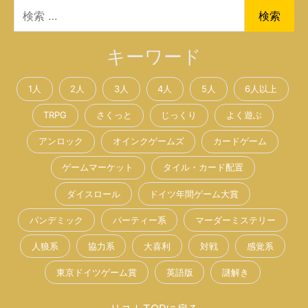
検
検索
索
対
キーワード
象:
1人
2人
3人
4人
5人
6人以上
TRPG
さくっと
じっくり
よく遊ぶ
アンロック
オインクゲームズ
カードゲーム
ゲームマーケット
タイル・カード配置
ダイスロール
ドイツ年間ゲーム大賞
パンデミック
パーティー系
マーダーミステリー
人狼系
協力系
大喜利
対戦
感覚系
東京ドイツゲーム賞
英語版
謎解き