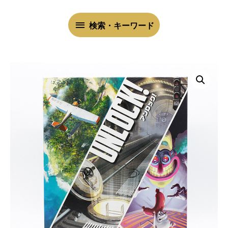
検
検索・キーワード
索・
キ
ー
ワ
ー
ド